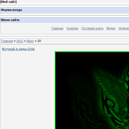
[
Мой сайт
]
Форма входа
Меню сайта
Главная
Галерея
Гостевая книга
Видео
Информ
Главная
»
2011
»
Март
»
20
Вступай в ряды Grid