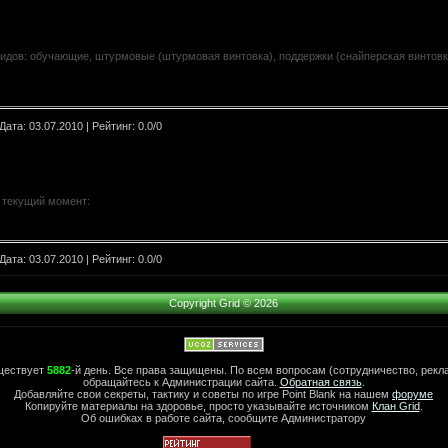
идов: обучающие, штурмовые (штурмовая винтовка), поддержки (снайперская винтовка
 Дата:
03.07.2010
| Рейтинг: 0.0/0
 текущий момент:
 Дата:
03.07.2010
| Рейтинг: 0.0/0
Copyright Grid © 2026
ществует
5882
-й день. Все права защищены. По всем вопросам (сотрудничество, рекл
обращайтесь к Администрации сайта.
Обратная связь
.
Добавляйте свои секреты, тактику и советы по игре Point Blank на нашем
форуме
Копируйте материалы на здоровье, просто указывайте источником
Клан Grid
.
Об ошибках в работе сайта, сообщите Администратору