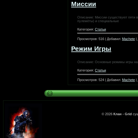
Миссии
Описание: Миссии существуют пяти в
пулемёты) и специальные
Категория:
Статьи
Просмотров: 516 | Добавил:
Machete
|
Режим Игры
Описание: Основные режимы игры на
Категория:
Статьи
Просмотров: 524 | Добавил:
Machete
|
© 2026
Клан - Grid
су