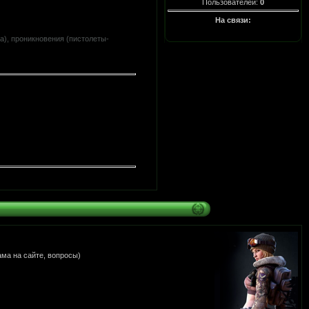
Пользователей:
0
На связи:
), проникновения (пистолеты-
ама на сайте, вопросы)