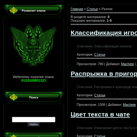
Главная
»
Статьи
» Разное
Реквизит клана
В разделе материалов
:
8
Показано материалов
:
1-8
Классификация игр
Описание: Классификация игроков
Категория:
Статьи
Просмотров: 780 | Добавил:
Machete
|
Распрыжка в пригор
Webmoney кошелек клана:
R151528851323
Описание: Распрыжка в пригороде или
Категория:
Статьи
Поиск
Просмотров: 1308 | Добавил:
Machete
Цвет текста в чате
Описание: Изменение цвета текста в 
Категория:
Статьи