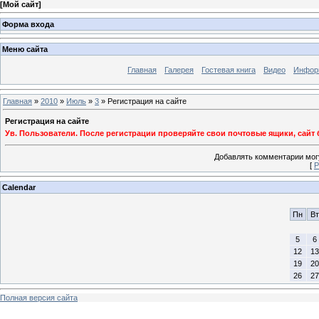
[
Мой сайт
]
Форма входа
Меню сайта
Главная
Галерея
Гостевая книга
Видео
Информ
Главная
»
2010
»
Июль
»
3
» Регистрация на сайте
Регистрация на сайте
Ув. Пользователи. После регистрации проверяйте свои почтовые ящики, сайт 
Добавлять комментарии могу
[
Р
Calendar
Пн
Вт
5
6
12
13
19
20
26
27
Полная версия сайта